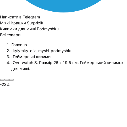
Написати в Telegram
М'які іграшки Surpriziki
Килимки для миші Podmyshku
Всі товари
Головна
›
kylymky-dlia-myshi-podmyshku
›
Геймерські килими
›
Overwatch S. Розмір 26 х 19,5 см. Геймерський килимок
для миші.
-
23
%