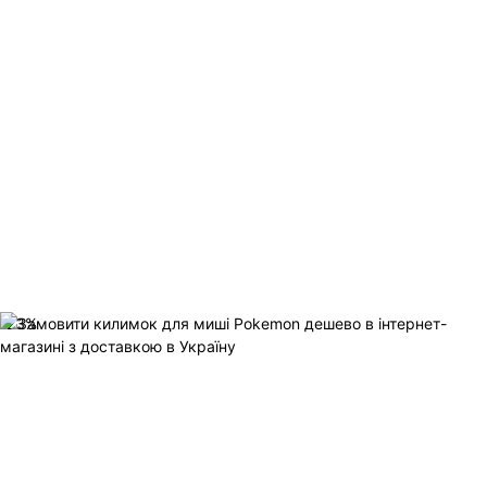
-
23
%