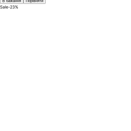
В бажання
Порівняти
Sale
-
23
%