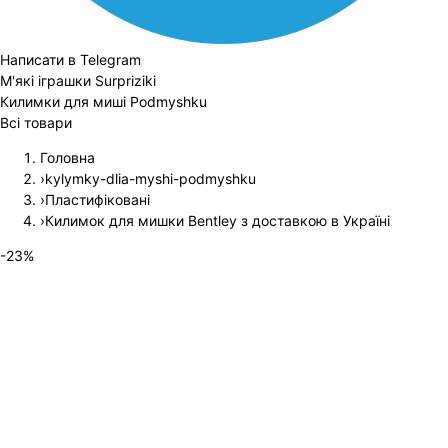
Написати в Telegram
М'які іграшки Surpriziki
Килимки для миші Podmyshku
Всі товари
Головна
›
kylymky-dlia-myshi-podmyshku
›
Пластифіковані
›
Килимок для мишки Bentley з доставкою в Україні
-
23
%