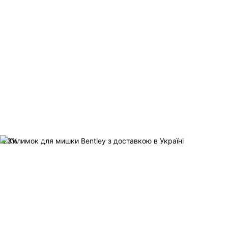
-
23
%