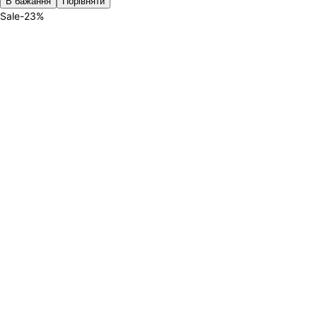
В бажання
Порівняти
Sale
-
23
%