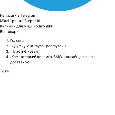
Написати в Telegram
М'які іграшки Surpriziki
Килимки для миші Podmyshku
Всі товари
Головна
›
kylymky-dlia-myshi-podmyshku
›
Пластифіковані
›
Комп'ютерний килимок BMW 1 онлайн дешево з
доставкою
-
23
%