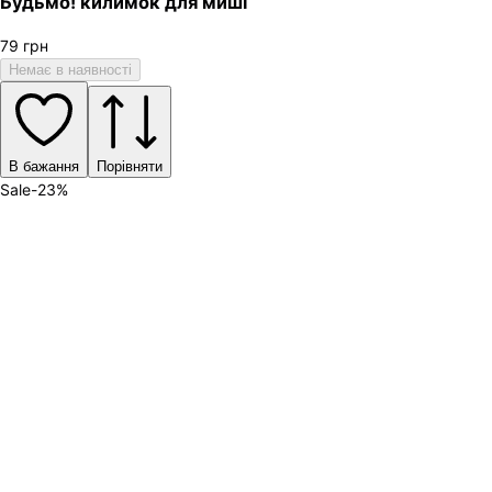
Будьмо! килимок для миші
79
грн
Немає в наявності
В бажання
Порівняти
Sale
-
23
%