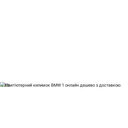
-
23
%