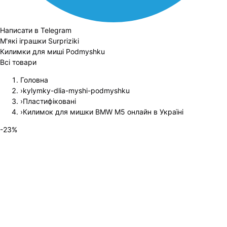
Написати в Telegram
М'які іграшки Surpriziki
Килимки для миші Podmyshku
Всі товари
Головна
›
kylymky-dlia-myshi-podmyshku
›
Пластифіковані
›
Килимок для мишки BMW M5 онлайн в Україні
-
23
%