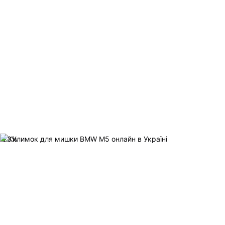
-
23
%