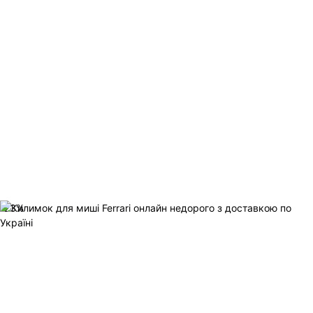
-
23
%