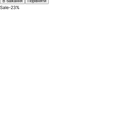
В бажання
Порівняти
Sale
-
23
%