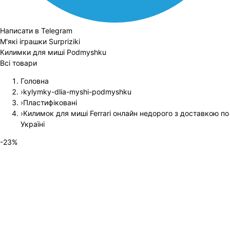
Написати в Telegram
М'які іграшки Surpriziki
Килимки для миші Podmyshku
Всі товари
Головна
›
kylymky-dlia-myshi-podmyshku
›
Пластифіковані
›
Килимок для миші Ferrari онлайн недорого з доставкою по
Україні
-
23
%