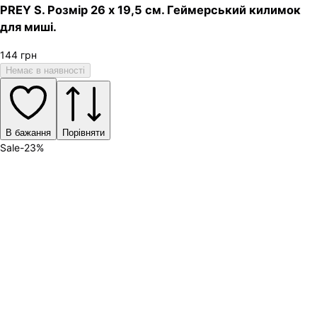
PREY S. Розмір 26 х 19,5 см. Геймерський килимок
для миші.
144
грн
Немає в наявності
В бажання
Порівняти
Sale
-
23
%