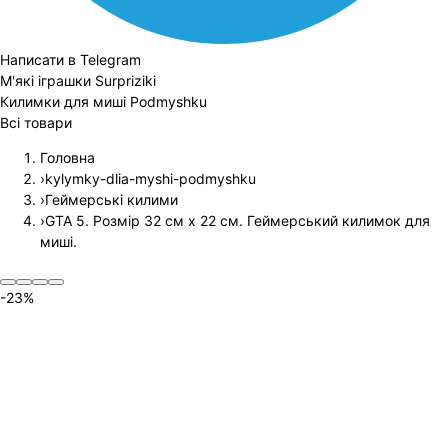
Написати в Telegram
М'які іграшки Surpriziki
Килимки для миші Podmyshku
Всі товари
Головна
›
kylymky-dlia-myshi-podmyshku
›
Геймерські килими
›
GTA 5. Розмір 32 см х 22 см. Геймерський килимок для
миші.
-
23
%