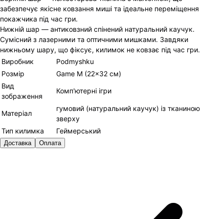
забезпечує якісне ковзання миші та ідеальне переміщення
покажчика під час гри.
Нижній шар — антиковзний спінений натуральний каучук.
Сумісний з лазерними та оптичними мишками. Завдяки
нижньому шару, що фіксує, килимок не ковзає під час гри.
Виробник
Podmyshku
Розмір
Game М (22×32 см)
Вид
Комп'ютерні ігри
зображення
гумовий (натуральний каучук) із тканиною
Матеріал
зверху
Тип килимка
Геймерський
Доставка
Оплата