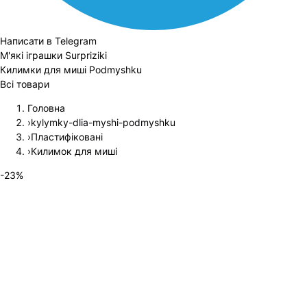
Написати в Telegram
М'які іграшки Surpriziki
Килимки для миші Podmyshku
Всі товари
Головна
›
kylymky-dlia-myshi-podmyshku
›
Пластифіковані
›
Килимок для миші
-
23
%