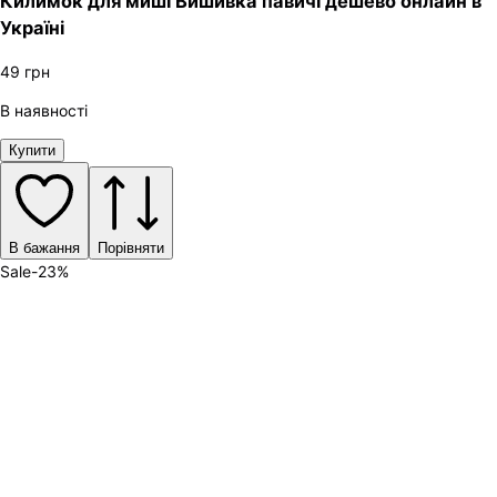
Килимок для миші Вишивка павичі дешево онлайн в
Україні
49
грн
В наявності
Купити
В бажання
Порівняти
Sale
-
23
%