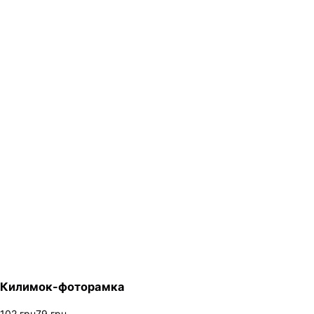
Килимок-фоторамка
102
грн
79
грн