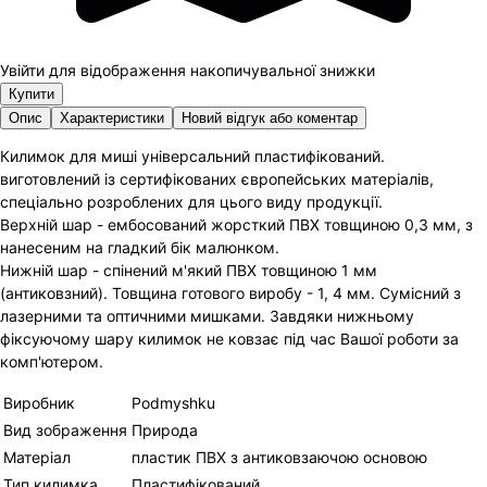
Увійти для відображення накопичувальної знижки
Купити
Опис
Характеристики
Новий відгук або коментар
Килимок для миші універсальний пластифікований.
виготовлений із сертифікованих європейських матеріалів,
спеціально розроблених для цього виду продукції.
Верхній шар - ембосований жорсткий ПВХ товщиною 0,3 мм, з
нанесеним на гладкий бік малюнком.
Нижній шар - спінений м'який ПВХ товщиною 1 мм
(антиковзний). Товщина готового виробу - 1, 4 мм. Сумісний з
лазерними та оптичними мишками. Завдяки нижньому
фіксуючому шару килимок не ковзає під час Вашої роботи за
комп'ютером.
Виробник
Podmyshku
Вид зображення
Природа
Матеріал
пластик ПВХ з антиковзаючою основою
Тип килимка
Пластифікований