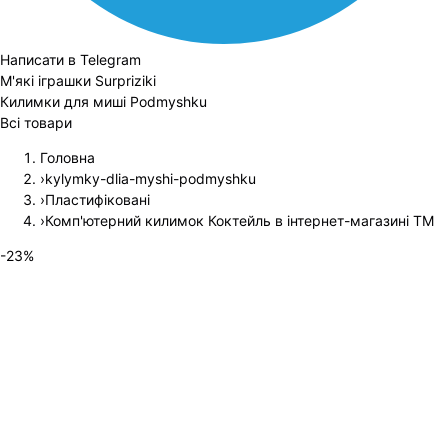
Написати в Telegram
М'які іграшки Surpriziki
Килимки для миші Podmyshku
Всі товари
Головна
›
kylymky-dlia-myshi-podmyshku
›
Пластифіковані
›
Комп'ютерний килимок Коктейль в інтернет-магазині ТМ
-
23
%