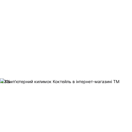
-
23
%