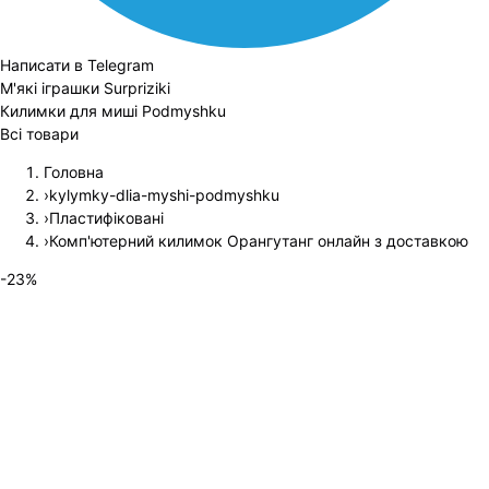
Написати в Telegram
М'які іграшки Surpriziki
Килимки для миші Podmyshku
Всі товари
Головна
›
kylymky-dlia-myshi-podmyshku
›
Пластифіковані
›
Комп'ютерний килимок Орангутанг онлайн з доставкою
-
23
%