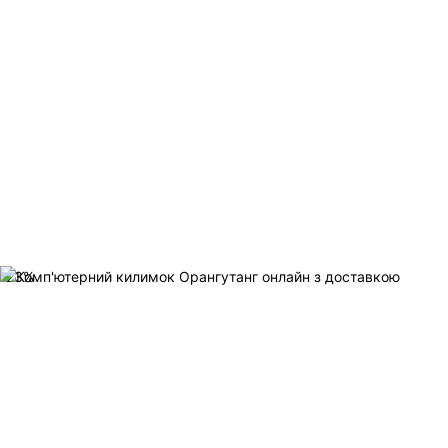
-
23
%